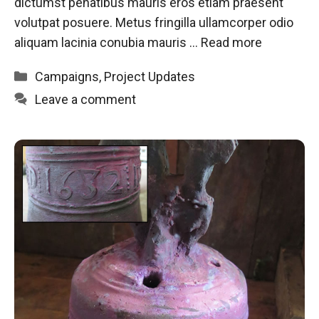
dictumst penatibus mauris eros etiam praesent
volutpat posuere. Metus fringilla ullamcorper odio
aliquam lacinia conubia mauris …
Read more
Categories
Campaigns
,
Project Updates
Leave a comment