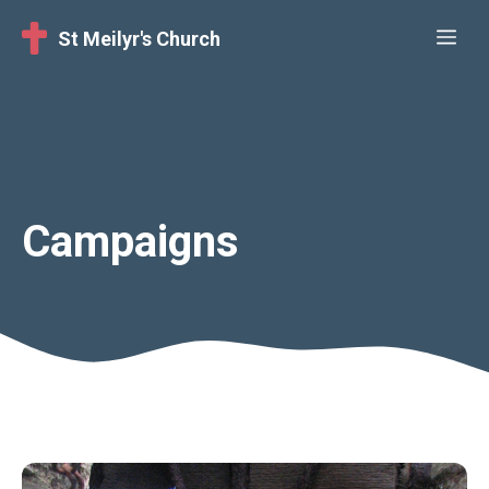
Skip
Me
St Meilyr's Church
to
content
Campaigns